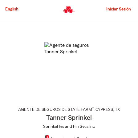
Pasar
al
English
Iniciar Sesión
contenido
principal
Comienzo
del
contenido
principal
®
AGENTE DE SEGUROS DE STATE FARM
,
CYPRESS
, TX
Tanner Sprinkel
Sprinkel Ins and Fin Svcs Inc