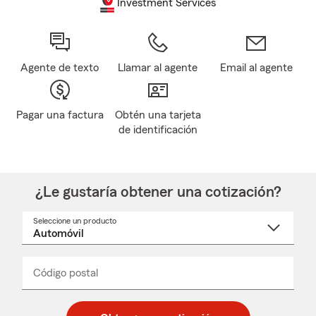
Investment Services
Agente de texto
Llamar al agente
Email al agente
Pagar una factura
Obtén una tarjeta
de identificación
¿Le gustaría obtener una cotización?
Seleccione un producto
Seleccione
un
nombre
de
producto
del
Código postal
Ingresa
Ingresa
_____
menú
un
un
desplegable
código
código
postal
postal