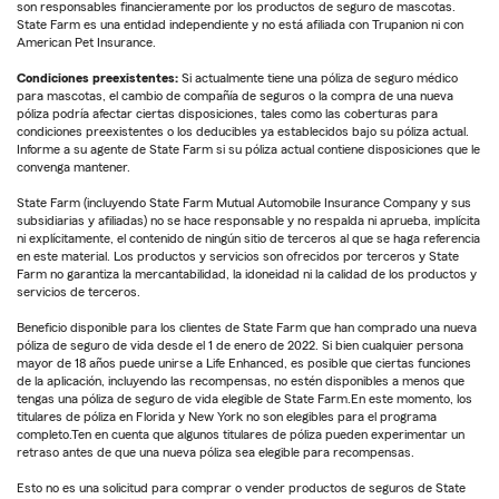
son responsables financieramente por los productos de seguro de mascotas.
State Farm es una entidad independiente y no está afiliada con Trupanion ni con
American Pet Insurance.
Condiciones preexistentes:
Si actualmente tiene una póliza de seguro médico
para mascotas, el cambio de compañía de seguros o la compra de una nueva
póliza podría afectar ciertas disposiciones, tales como las coberturas para
condiciones preexistentes o los deducibles ya establecidos bajo su póliza actual.
Informe a su agente de State Farm si su póliza actual contiene disposiciones que le
convenga mantener.
State Farm (incluyendo State Farm Mutual Automobile Insurance Company y sus
subsidiarias y afiliadas) no se hace responsable y no respalda ni aprueba, implícita
ni explícitamente, el contenido de ningún sitio de terceros al que se haga referencia
en este material. Los productos y servicios son ofrecidos por terceros y State
Farm no garantiza la mercantabilidad, la idoneidad ni la calidad de los productos y
servicios de terceros.
Beneficio disponible para los clientes de State Farm que han comprado una nueva
póliza de seguro de vida desde el 1 de enero de 2022. Si bien cualquier persona
mayor de 18 años puede unirse a Life Enhanced, es posible que ciertas funciones
de la aplicación, incluyendo las recompensas, no estén disponibles a menos que
tengas una póliza de seguro de vida elegible de State Farm.En este momento, los
titulares de póliza en Florida y New York no son elegibles para el programa
completo.Ten en cuenta que algunos titulares de póliza pueden experimentar un
retraso antes de que una nueva póliza sea elegible para recompensas.
Esto no es una solicitud para comprar o vender productos de seguros de State