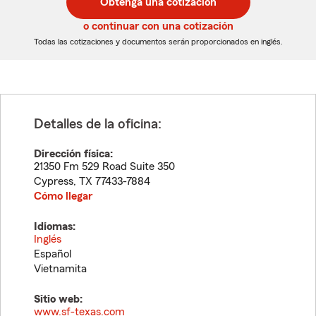
Obtenga una cotización
de
de
5
5
o continuar con una cotización
dígitos
dígitos
Todas las cotizaciones y documentos serán proporcionados en inglés.
Detalles de la oficina:
Dirección física:
21350 Fm 529 Road Suite 350
Cypress
,
TX
77433-7884
Cómo llegar
Idiomas:
Inglés
Español
Vietnamita
Sitio web:
www.sf-texas.com