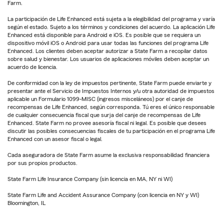
Farm.
La participación de Life Enhanced está sujeta a la elegibilidad del programa y varía
según el estado. Sujeto a los términos y condiciones del acuerdo. La aplicación Life
Enhanced está disponible para Android e iOS. Es posible que se requiera un
dispositivo móvil iOS o Android para usar todas las funciones del programa Life
Enhanced. Los clientes deben aceptar autorizar a State Farm a recopilar datos
sobre salud y bienestar. Los usuarios de aplicaciones móviles deben aceptar un
acuerdo de licencia.
De conformidad con la ley de impuestos pertinente, State Farm puede enviarte y
presentar ante el Servicio de Impuestos Internos y/u otra autoridad de impuestos
aplicable un Formulario 1099-MISC (ingresos misceláneos) por el canje de
recompensas de Life Enhanced, según corresponda. Tú eres el único responsable
de cualquier consecuencia fiscal que surja del canje de recompensas de Life
Enhanced. State Farm no provee asesoría fiscal ni legal. Es posible que desees
discutir las posibles consecuencias fiscales de tu participación en el programa Life
Enhanced con un asesor fiscal o legal.
Cada aseguradora de State Farm asume la exclusiva responsabilidad financiera
por sus propios productos.
State Farm Life Insurance Company (sin licencia en MA, NY ni WI)
State Farm Life and Accident Assurance Company (con licencia en NY y WI)
Bloomington, IL