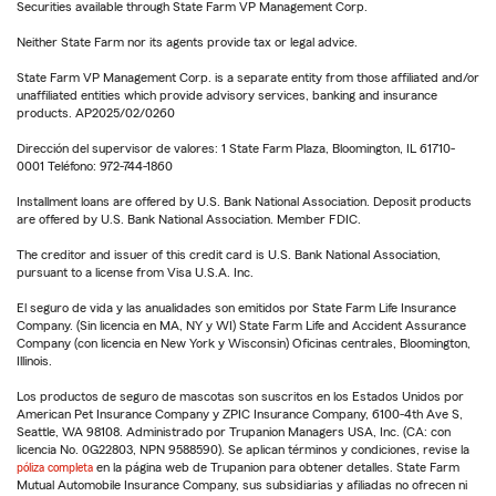
Securities available through State Farm VP Management Corp.
Neither State Farm nor its agents provide tax or legal advice.
State Farm VP Management Corp. is a separate entity from those affiliated and/or
unaffiliated entities which provide advisory services, banking and insurance
products. AP2025/02/0260
Dirección del supervisor de valores: 1 State Farm Plaza, Bloomington, IL 61710-
0001 Teléfono: 972-744-1860
Installment loans are offered by U.S. Bank National Association. Deposit products
are offered by U.S. Bank National Association. Member FDIC.
The creditor and issuer of this credit card is U.S. Bank National Association,
pursuant to a license from Visa U.S.A. Inc.
El seguro de vida y las anualidades son emitidos por State Farm Life Insurance
Company. (Sin licencia en MA, NY y WI) State Farm Life and Accident Assurance
Company (con licencia en New York y Wisconsin) Oficinas centrales, Bloomington,
Illinois.
Los productos de seguro de mascotas son suscritos en los Estados Unidos por
American Pet Insurance Company y ZPIC Insurance Company, 6100-4th Ave S,
Seattle, WA 98108. Administrado por Trupanion Managers USA, Inc. (CA: con
licencia No. 0G22803, NPN 9588590). Se aplican términos y condiciones, revise la
póliza completa
en la página web de Trupanion para obtener detalles. State Farm
Mutual Automobile Insurance Company, sus subsidiarias y afiliadas no ofrecen ni